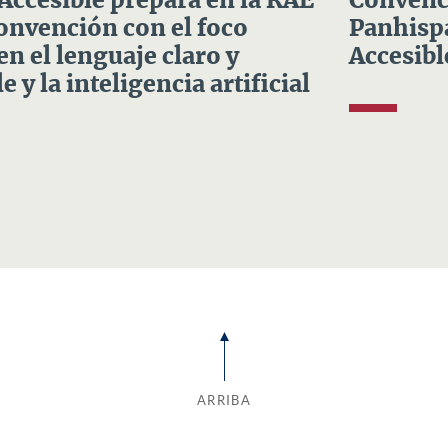
 Accesible prepara en la RAE
Convenci
Convención con el foco
Panhispá
en el lenguaje claro y
Accesibl
e y la inteligencia artificial
ARRIBA