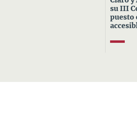
Claro y
su III 
puesto 
accesibl