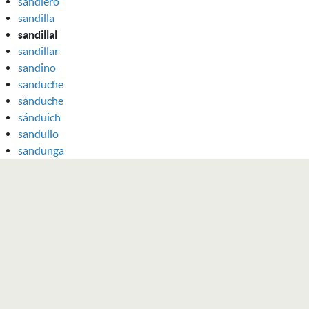
sandiero
sandilla
sandillal
sandillar
sandino
sanduche
sánduche
sánduich
sandullo
sandunga