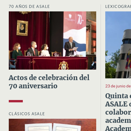
70 AÑOS DE ASALE
LEXICOGRA
Actos de celebración del
70 aniversario
23 de junio d
Quinta 
ASALE d
colabor
CLÁSICOS ASALE
academi
Academi