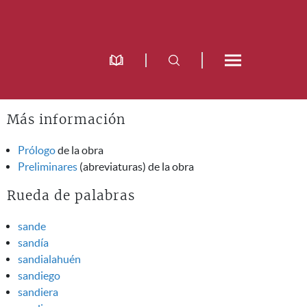
Más información
Prólogo
de la obra
Preliminares
(abreviaturas) de la obra
Rueda de palabras
sande
sandía
sandialahuén
sandiego
sandiera