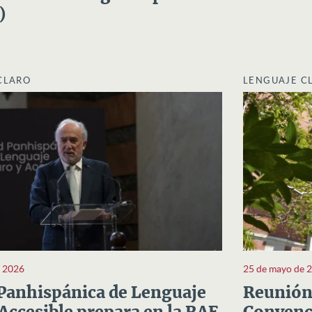
)
CLARO
LENGUAJE C
e 2026
25 de mayo de 
Panhispánica de Lenguaje
Reunión 