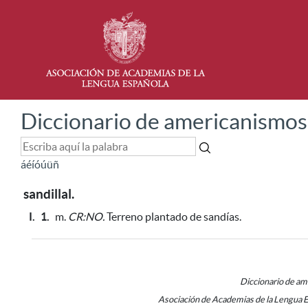
Diccionario de americanismos
á
é
í
ó
ú
ü
ñ
sandillal.
I.
1.
m.
CR:NO.
Terreno plantado de sandías.
Diccionario de a
Asociación de Academias de la Lengua 