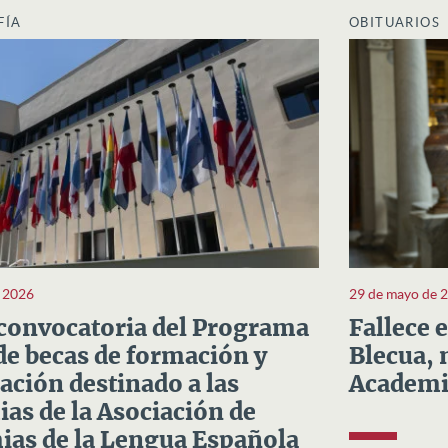
FÍA
OBITUARIOS
e 2026
29 de mayo de 
convocatoria del Programa
Fallece 
e becas de formación y
Blecua, 
ación destinado a las
Academi
as de la Asociación de
as de la Lengua Española