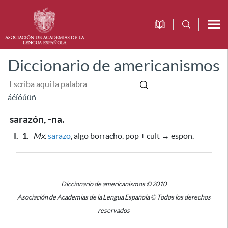
Diccionario de americanismos
á
é
í
ó
ú
ü
ñ
sarazón, -na.
I.
1.
Mx.
sarazo
, algo borracho. pop + cult → espon.
Diccionario de americanismos © 2010
Asociación de Academias de la Lengua Española © Todos los derechos
reservados