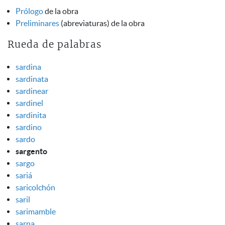
Prólogo
de la obra
Preliminares
(abreviaturas) de la obra
Rueda de palabras
sardina
sardinata
sardinear
sardinel
sardinita
sardino
sardo
sargento
sargo
sariá
saricolchón
saril
sarimamble
sarna