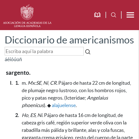
Diccionario de americanismos
á
é
í
ó
ú
ü
ñ
sargento.
I.
1.
m.
Mx:SE
,
Ni
,
CR.
Pájaro de hasta 22 cm de longitud,
de plumaje negro lustroso, con los hombros rojos,
pico y patas negros. (Icteridae;
Angelaius
phoenicus
).
◆
alajuelense
.
2.
Ho
,
ES
,
Ni.
Pájaro de hasta 16 cm de longitud, de
cabeza gris café, región superior verde oliva con la
rabadilla más pálida y brillante, alas y cola fuscas,
garganta crema grisáceo, resto del cuerpo de la parte