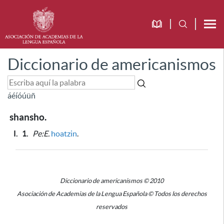
Diccionario de americanismos
á
é
í
ó
ú
ü
ñ
shansho.
I.
1.
Pe:E.
hoatzin
.
Diccionario de americanismos © 2010
Asociación de Academias de la Lengua Española © Todos los derechos
reservados