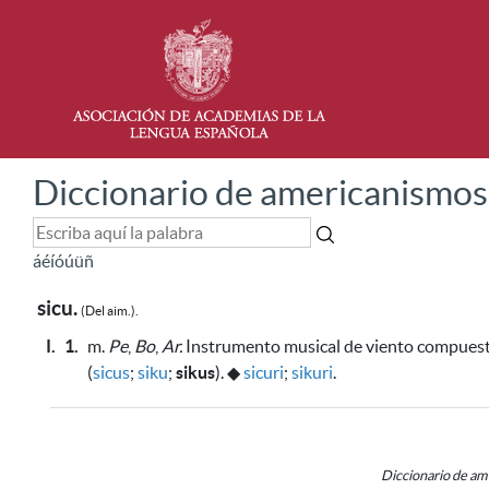
Diccionario de americanismos
á
é
í
ó
ú
ü
ñ
sicu.
(Del aim.).
I.
1.
m.
Pe
,
Bo
,
Ar.
Instrumento musical de viento compuesto
(
sicus
;
siku
;
sikus
).
◆
sicuri
;
sikuri
.
Diccionario de a