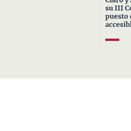
Claro y
su III 
puesto 
accesibl