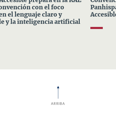
 Accesible prepara en la RAE
Convenci
Convención con el foco
Panhispá
en el lenguaje claro y
Accesibl
e y la inteligencia artificial
ARRIBA