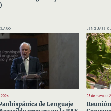
)
CLARO
LENGUAJE C
e 2026
25 de mayo de 
Panhispánica de Lenguaje
Reunión 