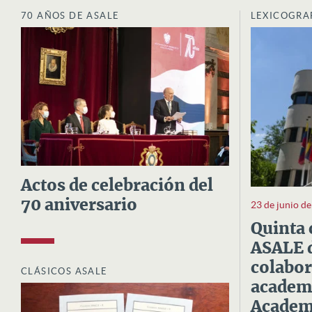
70 AÑOS DE ASALE
LEXICOGRA
Actos de celebración del
70 aniversario
23 de junio d
Quinta 
ASALE d
colabor
CLÁSICOS ASALE
academi
Academi