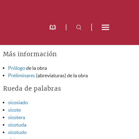
Más información
Prólogo
de la obra
Preliminares
(abreviaturas) de la obra
Rueda de palabras
sicosiado
sicote
sicotera
sicotuda
sicotudo