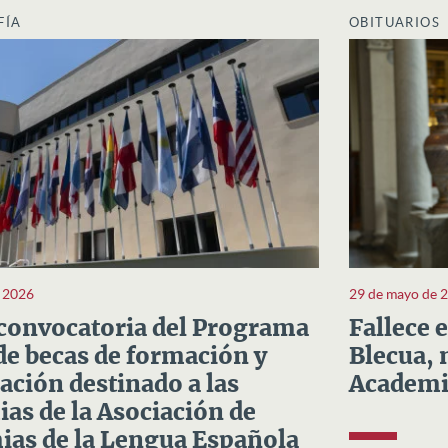
FÍA
OBITUARIOS
e 2026
29 de mayo de 
convocatoria del Programa
Fallece 
e becas de formación y
Blecua, 
ación destinado a las
Academi
as de la Asociación de
as de la Lengua Española