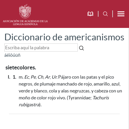
Diccionario de americanismos
á
é
í
ó
ú
ü
ñ
sietecolores.
I.
1.
m.
Ec
,
Pe
,
Ch
,
Ar
,
Ur.
Pájaro con las patas y el pico
negros, de plumaje manchado de rojo, amarillo, azul,
verde y blanco, cola y alas negruzcas, y cabeza con un
moño de color rojo vivo. (Tyrannidae;
Tachuris
rubigastra
).