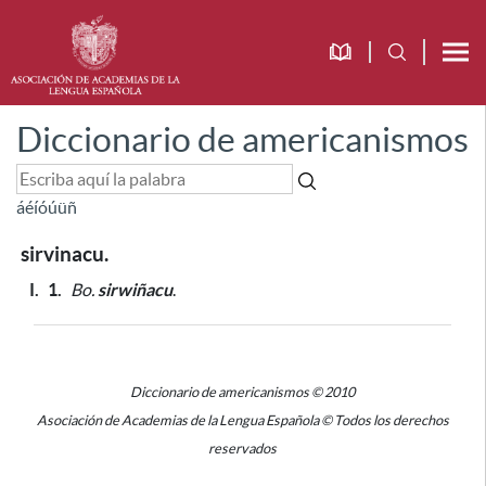
Diccionario de americanismos
á
é
í
ó
ú
ü
ñ
sirvinacu.
I.
1.
Bo.
sirwiñacu
.
Diccionario de americanismos © 2010
Asociación de Academias de la Lengua Española © Todos los derechos
reservados