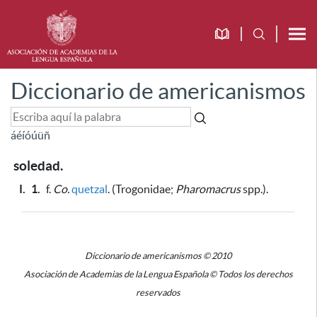
Diccionario de americanismos
á
é
í
ó
ú
ü
ñ
soledad.
I.
1.
f.
Co.
quetzal
. (Trogonidae;
Pharomacrus
spp.).
Diccionario de americanismos © 2010
Asociación de Academias de la Lengua Española © Todos los derechos
reservados