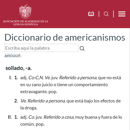
Diccionario de americanismos
á
é
í
ó
ú
ü
ñ
sollado, -a.
I.
1.
adj.
Co:C,N
,
Ve.
juv.
Referido a persona
, que no está
en su sano juicio o tiene un comportamiento
extravagante. pop.
2.
Ve.
Referido a persona
, que está bajo los efectos de
la droga.
II.
1.
adj.
Co.
juv.
Referido a cosa
, muy buena y fuera de
lo
común. pop.