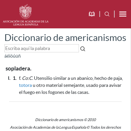
Diccionario de americanismos
á
é
í
ó
ú
ü
ñ
sopladera.
I.
1.
f.
Co:C.
Utensilio similar a un abanico, hecho de paja,
totora
u otro material semejante,
usado para avivar
el fuego en los fogones de las casas
.
Diccionario de americanismos © 2010
Asociación de Academias de la Lengua Española © Todos los derechos