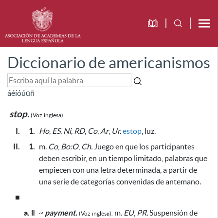
Diccionario de americanismos
á
é
í
ó
ú
ü
ñ
stop.
(Voz
inglesa).
I.
1.
Ho
,
ES
,
Ni
,
RD
,
Co
,
Ar
,
Ur.
estop
, luz.
II.
1.
m.
Co
,
Bo:O
,
Ch.
Juego
en que los participantes
deben escribir, en un tiempo limitado, palabras que
empiecen con una letra determinada, a partir de
una serie de categorías convenidas de antemano
.
■
a. ǁ
~
payment.
m.
EU
,
PR.
Suspensión de
(Voz
inglesa).