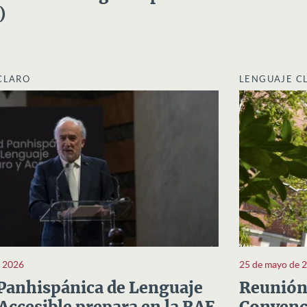
)
CLARO
LENGUAJE C
e 2026
25 de mayo de 
Panhispánica de Lenguaje
Reunión 