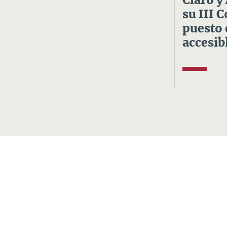
Claro y
su III 
puesto 
accesibl