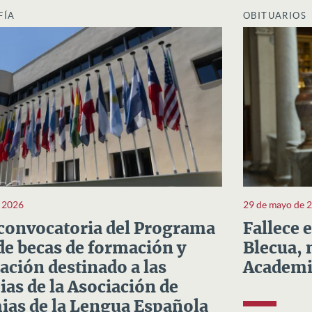
FÍA
OBITUARIOS
e 2026
29 de mayo de 
convocatoria del Programa
Fallece 
e becas de formación y
Blecua, 
ación destinado a las
Academi
as de la Asociación de
as de la Lengua Española