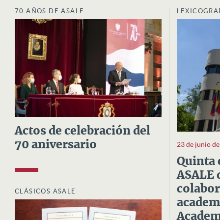
70 AÑOS DE ASALE
LEXICOGRA
Actos de celebración del
70 aniversario
23 de junio d
Quinta 
ASALE d
colabor
CLÁSICOS ASALE
academi
Academi