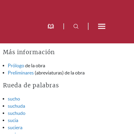
Más información
Prólogo
de la obra
Preliminares
(abreviaturas) de la obra
Rueda de palabras
sucho
suchuda
suchudo
sucia
suciera