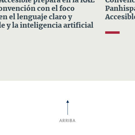
 Accesible prepara en la RAE
Convenci
Convención con el foco
Panhispá
en el lenguaje claro y
Accesibl
e y la inteligencia artificial
ARRIBA