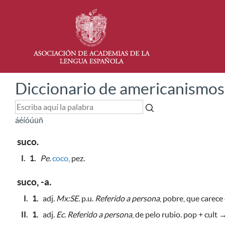
Diccionario de americanismos
á
é
í
ó
ú
ü
ñ
suco.
I.
1.
Pe.
coco
, pez.
suco, -a.
I.
1.
adj.
Mx:SE.
p.u.
Referido a persona
, pobre, que carece
II.
1.
adj.
Ec.
Referido a persona
, de pelo rubio. pop + cult 