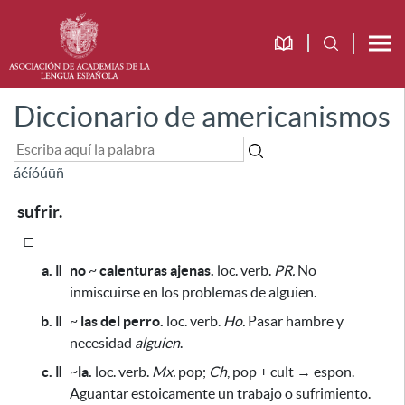
Diccionario de americanismos
á
é
í
ó
ú
ü
ñ
sufrir.
□
a. ǁ
no
~
calenturas ajenas.
loc. verb.
PR.
No
inmiscuirse en los problemas de alguien.
b. ǁ
~
las del perro.
loc. verb.
Ho.
Pasar hambre y
necesidad
alguien
.
c. ǁ
~
la.
loc. verb.
Mx.
pop;
Ch
, pop + cult → espon.
Aguantar estoicamente un trabajo o sufrimiento.