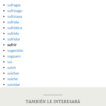
sufragar
sufricago
sufricaya
sufrida
sufridera
sufrido
sufridor
sufrir
sugestión
suguaro
sui
suich
suichar
suiche
suicidar
TAMBIÉN LE INTERESARÁ