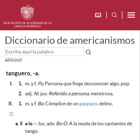
Diccionario de americanismos
á
é
í
ó
ú
ü
ñ
tanguero, -a.
I.
1.
m. y f.
Py.
Persona que finge desconocer algo. pop.
2.
adj.
Ni.
juv.
Referido a persona
, mentirosa.
II.
1.
m. y f.
Bo.
Cómplice de un
paspaco
. delinc.
□
a. ǁ
a lo
~
.
loc. adv.
Bo:O.
A la moda de los cantantes de
tango.