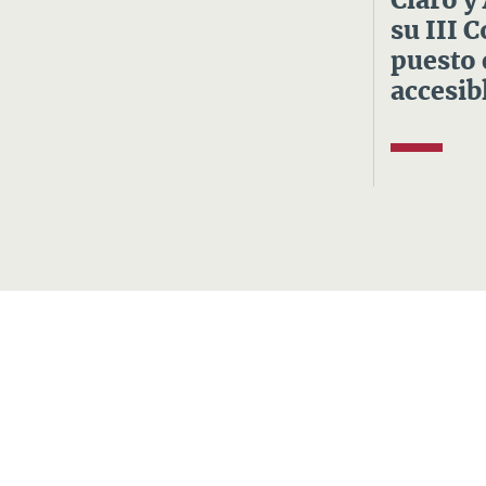
Claro y
su III 
puesto 
accesibl