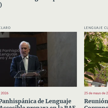
)
CLARO
LENGUAJE C
e 2026
25 de mayo de 
Panhispánica de Lenguaje
Reunión 