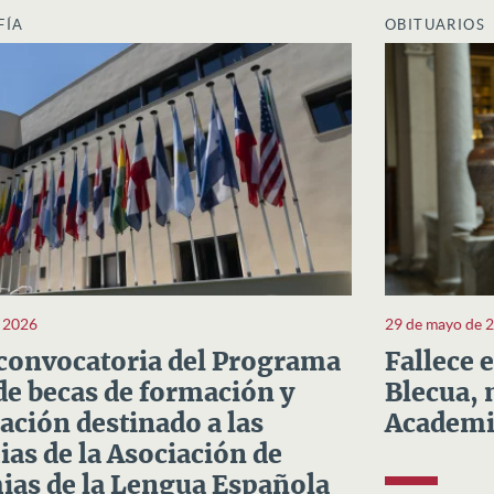
FÍA
OBITUARIOS
e 2026
29 de mayo de 
convocatoria del Programa
Fallece 
e becas de formación y
Blecua, 
ación destinado a las
Academi
as de la Asociación de
as de la Lengua Española