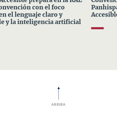
 Accesible prepara en la RAE
Convenci
Convención con el foco
Panhispá
en el lenguaje claro y
Accesibl
e y la inteligencia artificial
ARRIBA