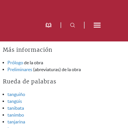
Más información
Prólogo
de la obra
Preliminares
(abreviaturas) de la obra
Rueda de palabras
tanguiño
tangüis
tanibata
tanimbo
tanjarina