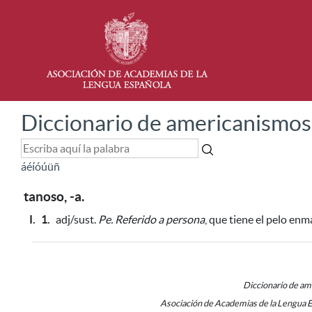
Diccionario de americanismos
á
é
í
ó
ú
ü
ñ
tanoso, -a.
I.
1.
adj/sust.
Pe.
Referido a persona
, que tiene el pelo enm
Diccionario de a
Asociación de Academias de la Lengua 