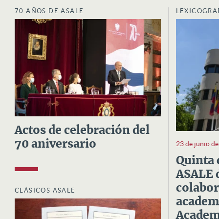
70 AÑOS DE ASALE
LEXICOGRA
Actos de celebración del
70 aniversario
23 de junio d
Quinta 
ASALE d
colabor
CLÁSICOS ASALE
academi
Academi