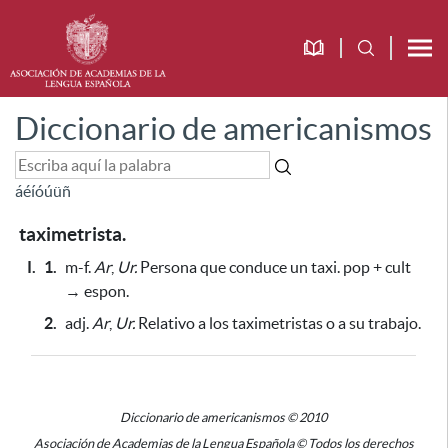
Diccionario de americanismos
á
é
í
ó
ú
ü
ñ
taximetrista.
I.
1.
m-f.
Ar
,
Ur.
Persona que conduce un taxi. pop + cult
→ espon.
2.
adj.
Ar
,
Ur.
Relativo a los taximetristas o a su trabajo.
Diccionario de americanismos © 2010
Asociación de Academias de la Lengua Española © Todos los derechos