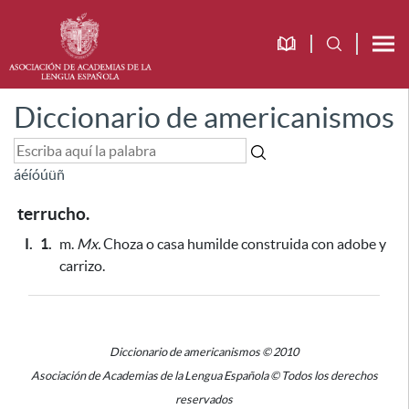
Diccionario de americanismos
á
é
í
ó
ú
ü
ñ
terrucho.
I.
1.
m.
Mx.
Choza o casa humilde construida con adobe y
carrizo.
Diccionario de americanismos © 2010
Asociación de Academias de la Lengua Española © Todos los derechos
reservados