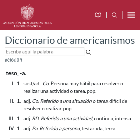
Diccionario de americanismos
á
é
í
ó
ú
ü
ñ
teso, -a.
I.
1.
sust/adj.
Co.
Persona muy hábil
para resolver o
realizar una actividad o tarea
. pop.
II.
1.
adj.
Co.
Referido a una situación o tarea
, difícil de
resolver o realizar. pop.
III.
1.
adj.
RD.
Referido a una actividad
, continua, intensa.
IV.
1.
adj.
Pa.
Referido a persona
, testaruda, terca.