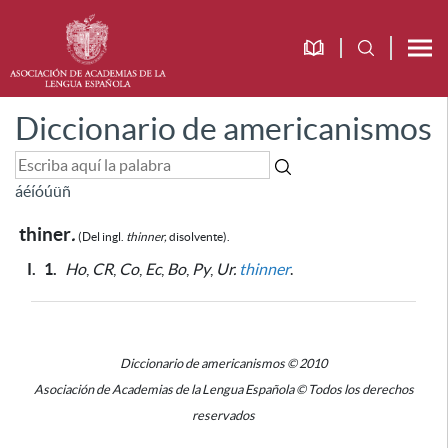
Diccionario de americanismos
á
é
í
ó
ú
ü
ñ
thiner
.
(Del ingl.
thinner,
disolvente).
I.
1.
Ho
,
CR
,
Co
,
Ec
,
Bo
,
Py
,
Ur.
thinner
.
Diccionario de americanismos © 2010
Asociación de Academias de la Lengua Española © Todos los derechos
reservados