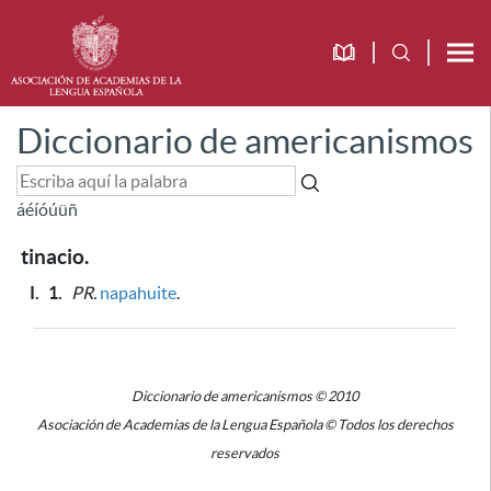
Diccionario de americanismos
á
é
í
ó
ú
ü
ñ
tinacio.
I.
1.
PR.
napahuite
.
Diccionario de americanismos © 2010
Asociación de Academias de la Lengua Española © Todos los derechos
reservados