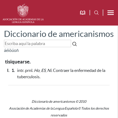
Diccionario de americanismos
á
é
í
ó
ú
ü
ñ
tisiquearse.
I.
1.
intr. prnl.
Ho
,
ES
,
Ni.
Contraer la enfermedad de la
tuberculosis.
Diccionario de americanismos © 2010
Asociación de Academias de la Lengua Española © Todos los derechos
reservados