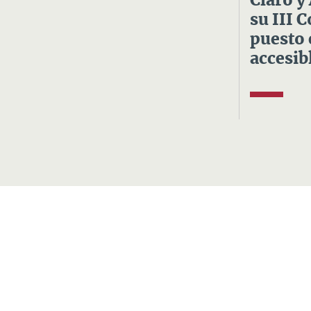
Claro y
su III 
puesto 
accesibl