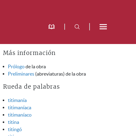
Más información
Prólogo
de la obra
Preliminares
(abreviaturas) de la obra
Rueda de palabras
titimanía
titimaníaca
titimaníaco
titina
titingó