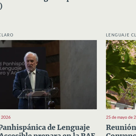
)
CLARO
LENGUAJE C
e 2026
25 de mayo de 
Panhispánica de Lenguaje
Reunión 