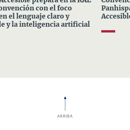
 Accesible prepara en la RAE
Convenci
Convención con el foco
Panhispá
en el lenguaje claro y
Accesibl
e y la inteligencia artificial
ARRIBA