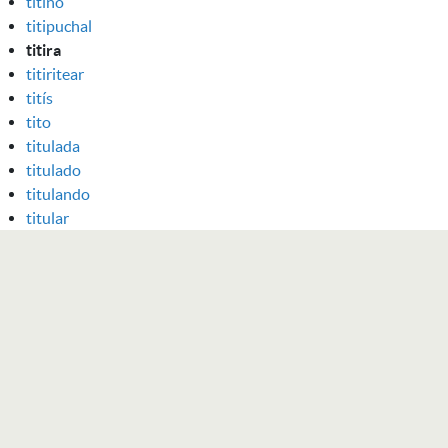
titino
titipuchal
titira
titiritear
titís
tito
titulada
titulado
titulando
titular