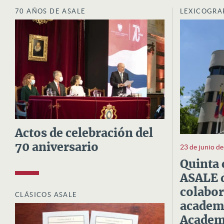
70 AÑOS DE ASALE
LEXICOGRA
Actos de celebración del
70 aniversario
23 de junio d
Quinta 
ASALE d
colabor
CLÁSICOS ASALE
academi
Academi