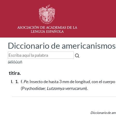
Diccionario de americanismos
á
é
í
ó
ú
ü
ñ
titira.
I.
1.
f.
Pe.
Insecto de hasta 3 mm de longitud, con el cuerpo 
(Psychodidae;
Lutzomya verrucarum
).
Diccionario de a