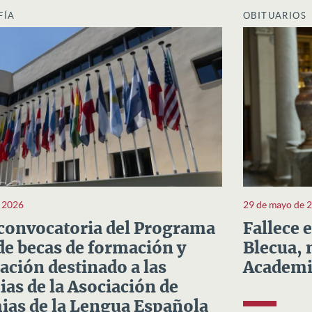
FÍA
OBITUARIOS
e 2026
29 de mayo de 
convocatoria del Programa
Fallece 
e becas de formación y
Blecua, 
ación destinado a las
Academi
as de la Asociación de
as de la Lengua Española