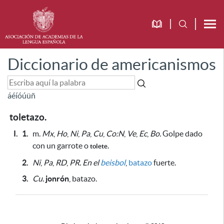
Diccionario de americanismos
á
é
í
ó
ú
ü
ñ
toletazo.
I.
1.
m.
Mx
,
Ho
,
Ni
,
Pa
,
Cu
,
Co:N
,
Ve
,
Ec
,
Bo.
Golpe
dado
con un garrote o
.
tolete
2.
Ni
,
Pa
,
RD
,
PR.
En el
beisbol
,
batazo
fuerte.
3.
Cu.
jonrón
, batazo.