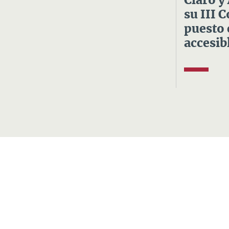
Claro y
su III 
puesto 
accesibl