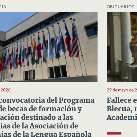
FÍA
OBITUARIOS
e 2026
29 de mayo de 
convocatoria del Programa
Fallece 
e becas de formación y
Blecua, 
ación destinado a las
Academi
as de la Asociación de
as de la Lengua Española