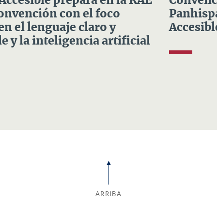
 Accesible prepara en la RAE
Convenci
Convención con el foco
Panhispá
en el lenguaje claro y
Accesibl
e y la inteligencia artificial
ARRIBA