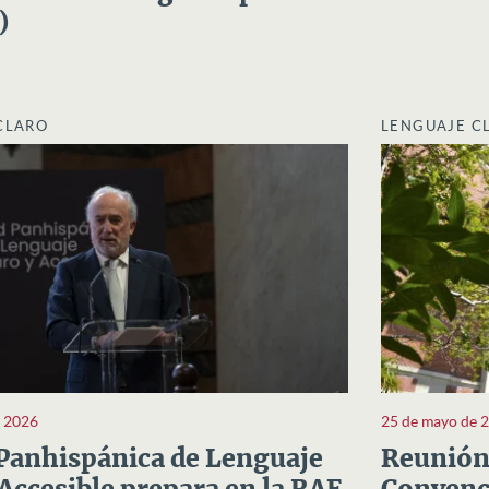
)
CLARO
LENGUAJE C
e 2026
25 de mayo de 
Panhispánica de Lenguaje
Reunión 