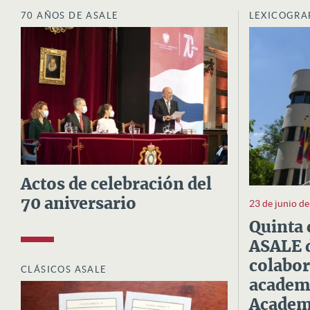
70 AÑOS DE ASALE
LEXICOGRA
Actos de celebración del
70 aniversario
23 de junio d
Quinta 
ASALE d
colabor
CLÁSICOS ASALE
academi
Academi