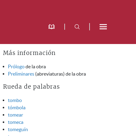
Más información
Prólogo
de la obra
Preliminares
(abreviaturas) de la obra
Rueda de palabras
tombo
tómbola
tomear
tomeca
tomeguín