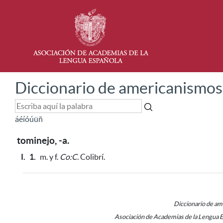
Diccionario de americanismos
á
é
í
ó
ú
ü
ñ
tominejo, -a.
I.
1.
m. y f.
Co:C.
Colibrí.
Diccionario de a
Asociación de Academias de la Lengua 