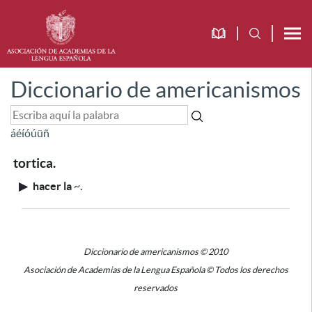
Diccionario de americanismos
á
é
í
ó
ú
ü
ñ
tortica.
▶
hacer la
~
.
Diccionario de americanismos © 2010
Asociación de Academias de la Lengua Española © Todos los derechos
reservados