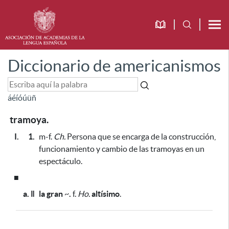
Diccionario de americanismos
á
é
í
ó
ú
ü
ñ
tramoya.
I.
1.
m-f.
Ch.
Persona que se encarga de la construcción,
funcionamiento y cambio de las tramoyas en un
espectáculo.
■
a. ǁ
la gran
~
.
f.
Ho.
altísimo
.