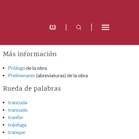
Más información
Prólogo
de la obra
Preliminares
(abreviaturas) de la obra
Rueda de palabras
trancuda
trancudo
tranfor
tránfuga
tranque