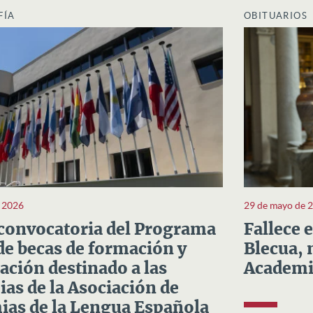
FÍA
OBITUARIOS
e 2026
29 de mayo de 
convocatoria del Programa
Fallece 
e becas de formación y
Blecua, 
ación destinado a las
Academi
as de la Asociación de
as de la Lengua Española