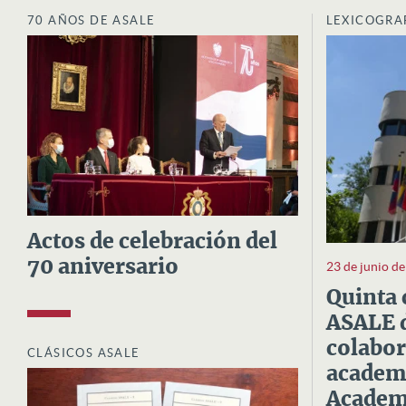
70 AÑOS DE ASALE
LEXICOGRA
Actos de celebración del
70 aniversario
23 de junio d
Quinta 
ASALE d
colabor
CLÁSICOS ASALE
academi
Academi