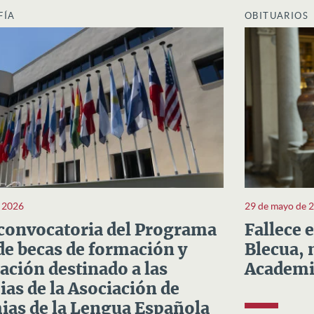
FÍA
OBITUARIOS
e 2026
29 de mayo de 
convocatoria del Programa
Fallece 
e becas de formación y
Blecua, 
ación destinado a las
Academi
as de la Asociación de
as de la Lengua Española