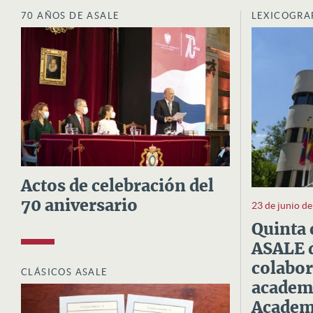
70 AÑOS DE ASALE
LEXICOGRA
Actos de celebración del
70 aniversario
23 de junio d
Quinta 
ASALE d
colabor
CLÁSICOS ASALE
academi
Academi