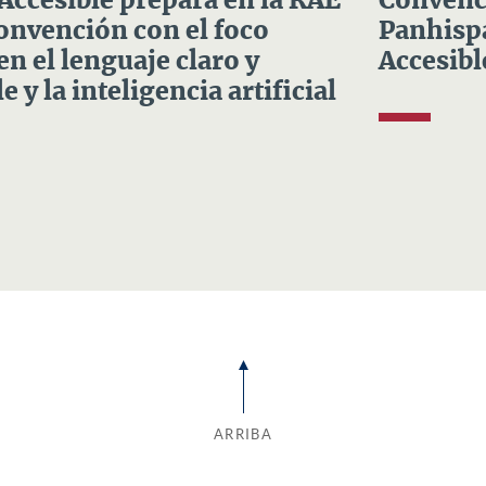
 Accesible prepara en la RAE
Convenci
Convención con el foco
Panhispá
en el lenguaje claro y
Accesibl
e y la inteligencia artificial
ARRIBA