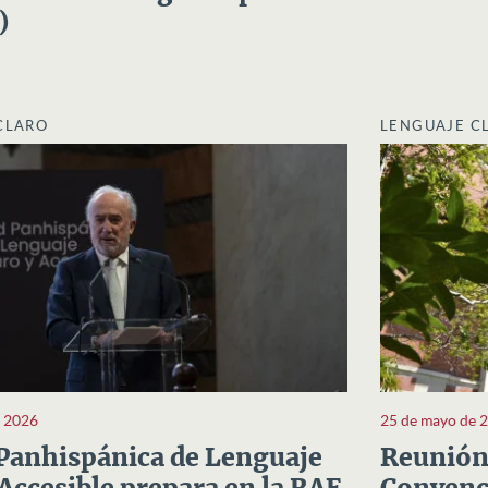
)
CLARO
LENGUAJE C
e 2026
25 de mayo de 
Panhispánica de Lenguaje
Reunión 