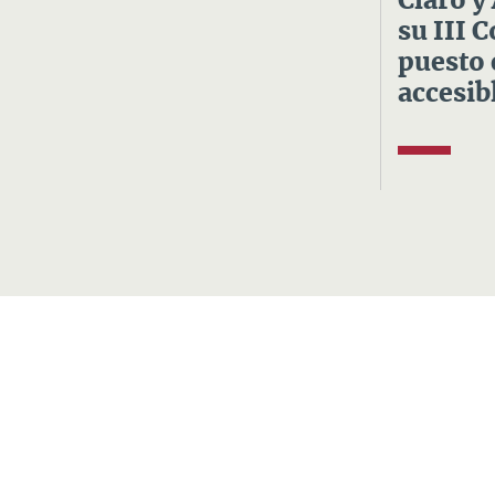
Claro y
su III 
puesto 
accesibl