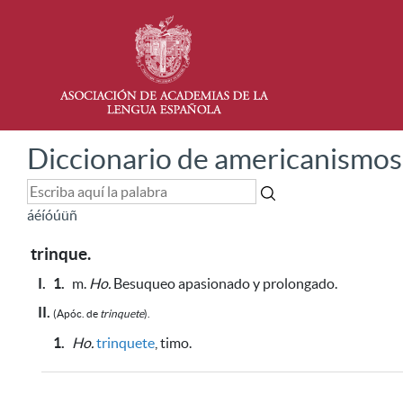
Diccionario de americanismos
á
é
í
ó
ú
ü
ñ
trinque.
I.
1.
m.
Ho.
Besuqueo apasionado y prolongado.
II.
(Apóc. de
trinquete
).
1.
Ho.
trinquete
, timo.