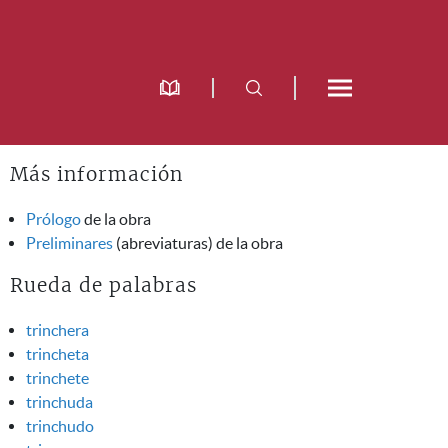
Más información
Prólogo
de la obra
Preliminares
(abreviaturas) de la obra
Rueda de palabras
trinchera
trincheta
trinchete
trinchuda
trinchudo