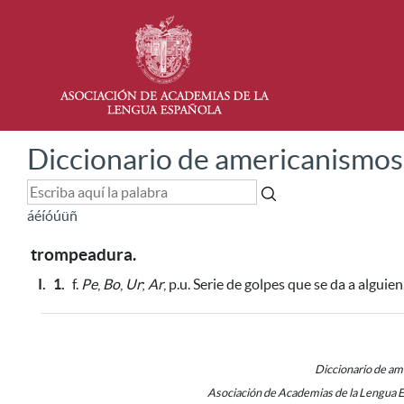
Diccionario de americanismos
á
é
í
ó
ú
ü
ñ
trompeadura.
I.
1.
f.
Pe
,
Bo
,
Ur
;
Ar
, p.u. Serie de golpes que se da a alguie
Diccionario de a
Asociación de Academias de la Lengua 