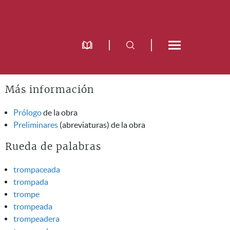
Más información
Prólogo
de la obra
Preliminares
(abreviaturas) de la obra
Rueda de palabras
trompaceada
trompada
trompe
trompeada
trompeadera