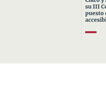
Claro y
su III 
puesto 
accesibl