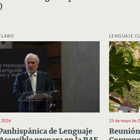
)
CLARO
LENGUAJE C
e 2026
25 de mayo de 
Panhispánica de Lenguaje
Reunión 