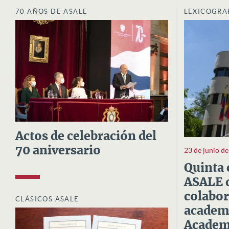
70 AÑOS DE ASALE
LEXICOGRA
Actos de celebración del
70 aniversario
23 de junio d
Quinta 
ASALE d
colabor
CLÁSICOS ASALE
academi
Academi