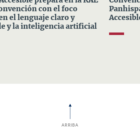
 Accesible prepara en la RAE
Convenci
Convención con el foco
Panhispá
en el lenguaje claro y
Accesibl
e y la inteligencia artificial
ARRIBA