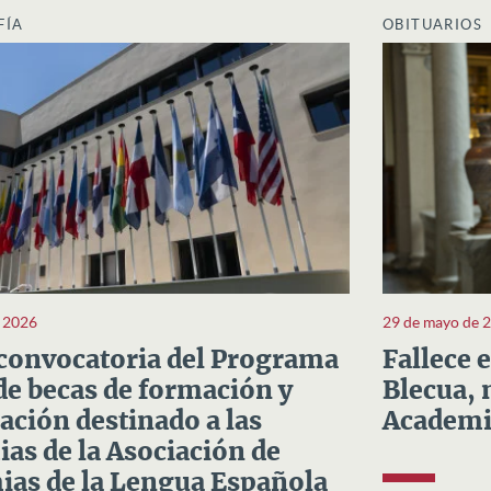
FÍA
OBITUARIOS
e 2026
29 de mayo de 
convocatoria del Programa
Fallece 
e becas de formación y
Blecua, 
ación destinado a las
Academi
as de la Asociación de
as de la Lengua Española