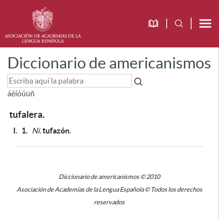
Diccionario de americanismos
á
é
í
ó
ú
ü
ñ
tufalera.
I.
1.
Ni.
tufazón
.
Diccionario de americanismos © 2010
Asociación de Academias de la Lengua Española © Todos los derechos
reservados