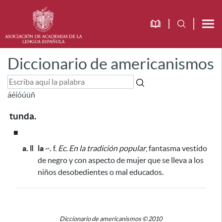
Diccionario de americanismos
á
é
í
ó
ú
ü
ñ
tunda.
■
a. ǁ
la
~
.
f.
Ec.
En la tradición popular
, fantasma vestido
de negro y con aspecto de mujer
que se lleva a los
niños desobedientes o mal educados
.
Diccionario de americanismos © 2010