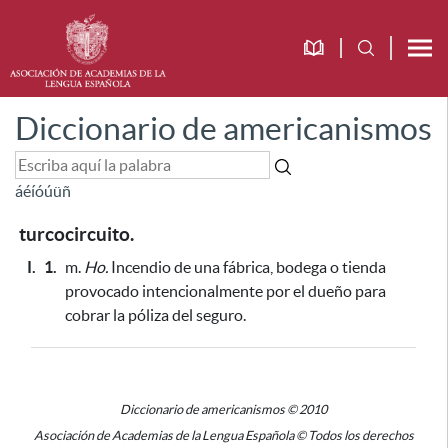
Diccionario de americanismos
á
é
í
ó
ú
ü
ñ
turcocircuito.
I.
1.
m.
Ho.
Incendio de una fábrica, bodega o tienda
provocado intencionalmente por el dueño
para
cobrar la póliza del seguro
.
Diccionario de americanismos © 2010
Asociación de Academias de la Lengua Española © Todos los derechos