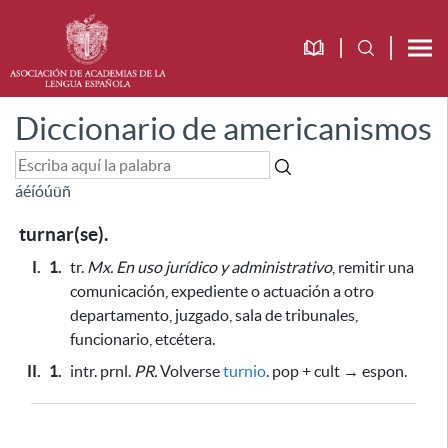
Diccionario de americanismos
á
é
í
ó
ú
ü
ñ
turnar(se).
I.
1.
tr.
Mx.
En uso jurídico y administrativo
, remitir una
comunicación, expediente o actuación a otro
departamento, juzgado, sala de tribunales,
funcionario, etcétera.
II.
1.
intr. prnl.
PR.
Volverse
turnio
. pop + cult → espon.