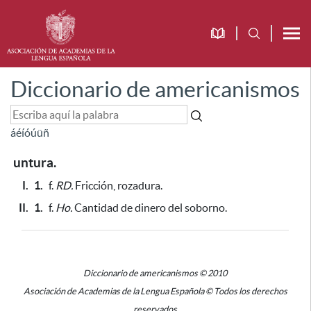
Diccionario de americanismos
á
é
í
ó
ú
ü
ñ
untura.
I.
1.
f.
RD.
Fricción, rozadura.
II.
1.
f.
Ho.
Cantidad de dinero del soborno.
Diccionario de americanismos © 2010
Asociación de Academias de la Lengua Española © Todos los derechos
reservados