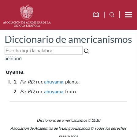
Diccionario de americanismos
á
é
í
ó
ú
ü
ñ
uyama.
I.
1.
Pa
;
RD
, rur.
ahuyama
, planta.
2.
Pa
;
RD
, rur.
ahuyama
, fruto.
Diccionario de americanismos © 2010
Asociación de Academias de la Lengua Española © Todos los derechos
reservados