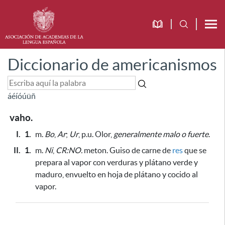
Diccionario de americanismos
á
é
í
ó
ú
ü
ñ
vaho.
I.
1.
m.
Bo
,
Ar
;
Ur
, p.u. Olor,
generalmente malo o fuerte
.
II.
1.
m.
Ni
,
CR:NO.
meton. Guiso de carne de
res
que se
prepara al vapor con verduras y plátano verde y
maduro, envuelto en hoja de plátano y cocido al
vapor.