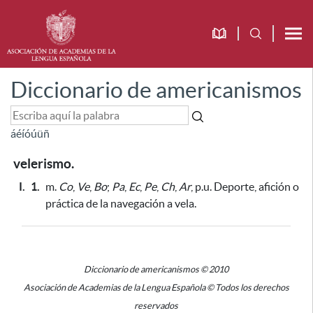
Diccionario de americanismos
á
é
í
ó
ú
ü
ñ
velerismo.
I.
1.
m.
Co
,
Ve
,
Bo
;
Pa
,
Ec
,
Pe
,
Ch
,
Ar
, p.u. Deporte, afición o
práctica de la navegación a vela.
Diccionario de americanismos © 2010
Asociación de Academias de la Lengua Española © Todos los derechos
reservados