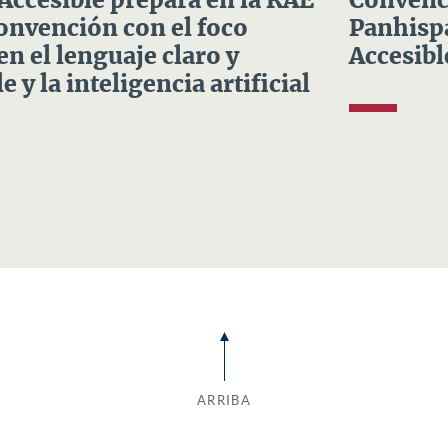
 Accesible prepara en la RAE
Convenci
Convención con el foco
Panhispá
en el lenguaje claro y
Accesibl
e y la inteligencia artificial
ARRIBA