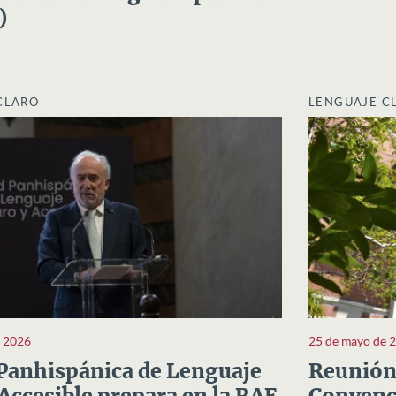
)
CLARO
LENGUAJE C
e 2026
25 de mayo de 
Panhispánica de Lenguaje
Reunión 