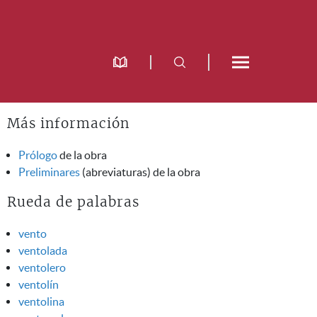
Más información
Prólogo
de la obra
Preliminares
(abreviaturas) de la obra
Rueda de palabras
vento
ventolada
ventolero
ventolín
ventolina