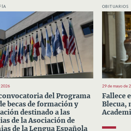
FÍA
OBITUARIOS
e 2026
29 de mayo de 
convocatoria del Programa
Fallece 
e becas de formación y
Blecua, 
ación destinado a las
Academi
as de la Asociación de
as de la Lengua Española