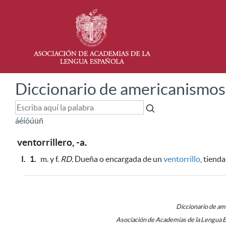
Diccionario de americanismos
á
é
í
ó
ú
ü
ñ
ventorrillero, -a.
I.
1.
m. y f.
RD.
Dueña o encargada de un
ventorrillo
, tiend
Diccionario de a
Asociación de Academias de la Lengua 