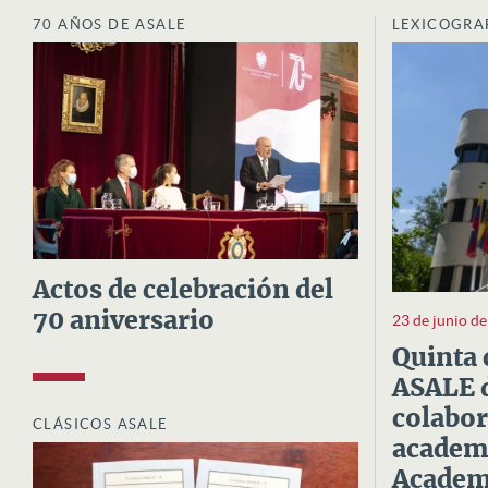
70 AÑOS DE ASALE
LEXICOGRA
Actos de celebración del
70 aniversario
23 de junio d
Quinta 
ASALE d
colabor
CLÁSICOS ASALE
academi
Academi