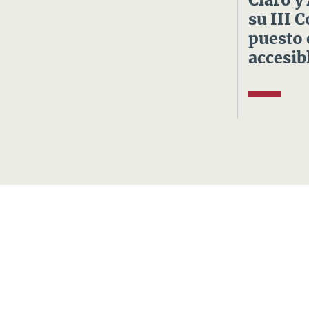
Claro y
su III 
puesto 
accesibl