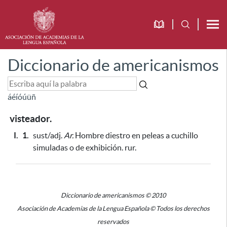
Diccionario de americanismos
á
é
í
ó
ú
ü
ñ
visteador.
I.
1.
sust/adj.
Ar.
Hombre diestro en peleas a cuchillo
simuladas o de exhibición. rur.
Diccionario de americanismos © 2010
Asociación de Academias de la Lengua Española © Todos los derechos
reservados