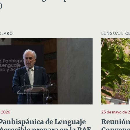
)
CLARO
LENGUAJE C
e 2026
25 de mayo de 
Panhispánica de Lenguaje
Reunión 