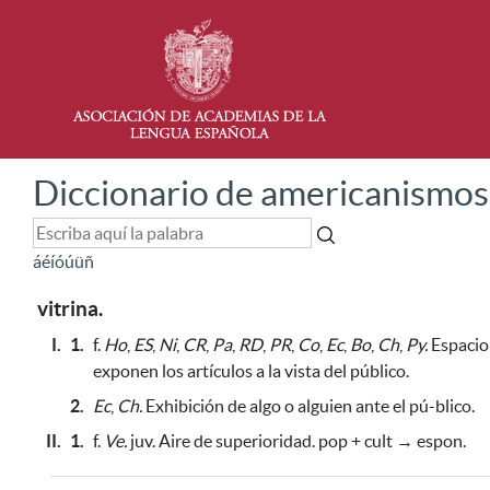
Diccionario de americanismos
á
é
í
ó
ú
ü
ñ
vitrina.
I.
1.
f.
Ho
,
ES
,
Ni
,
CR
,
Pa
,
RD
,
PR
,
Co
,
Ec
,
Bo
,
Ch
,
Py.
Espacio 
exponen los artículos a la vista del público.
2.
Ec
,
Ch.
Exhibición de algo o alguien ante el pú-blico.
II.
1.
f.
Ve.
juv. Aire de superioridad. pop + cult → espon.