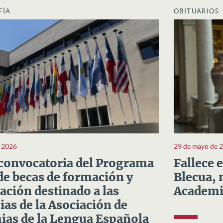
FÍA
OBITUARIOS
e 2026
29 de mayo de 
convocatoria del Programa
Fallece 
e becas de formación y
Blecua, 
ación destinado a las
Academi
as de la Asociación de
as de la Lengua Española