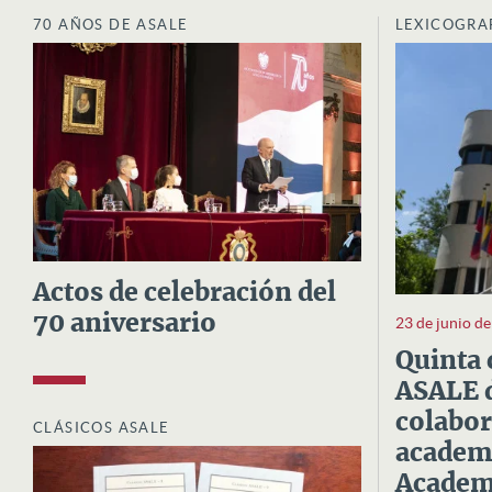
70 AÑOS DE ASALE
LEXICOGRA
Actos de celebración del
70 aniversario
23 de junio d
Quinta 
ASALE d
colabor
CLÁSICOS ASALE
academi
Academi