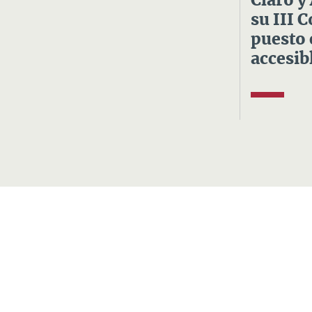
Claro y
su III 
puesto 
accesibl