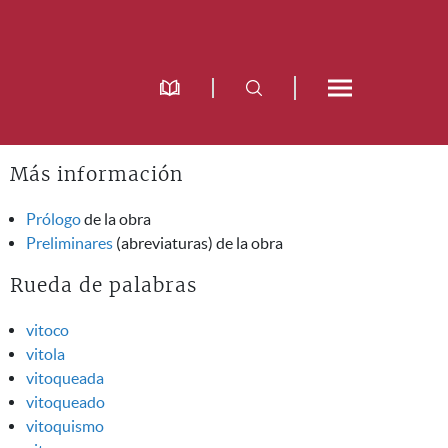
Más información
Prólogo
de la obra
Preliminares
(abreviaturas) de la obra
Rueda de palabras
vitoco
vitola
vitoqueada
vitoqueado
vitoquismo