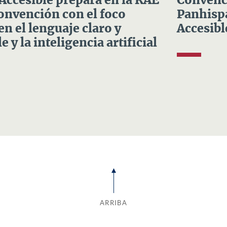
 Accesible prepara en la RAE
Convenci
Convención con el foco
Panhispá
en el lenguaje claro y
Accesibl
e y la inteligencia artificial
ARRIBA