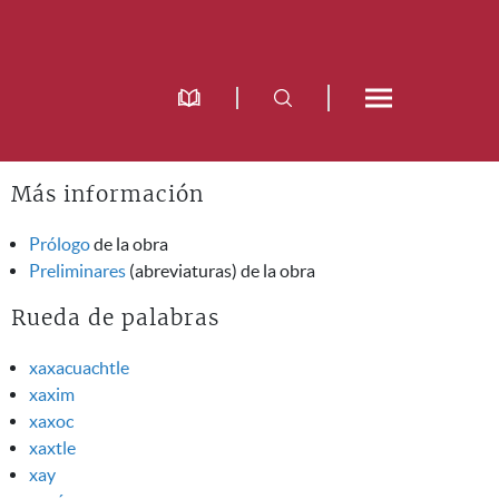
Más información
Prólogo
de la obra
Preliminares
(abreviaturas) de la obra
Rueda de palabras
xaxacuachtle
xaxim
xaxoc
xaxtle
xay