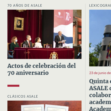
70 AÑOS DE ASALE
LEXICOGRA
Actos de celebración del
70 aniversario
23 de junio d
Quinta 
ASALE d
colabor
CLÁSICOS ASALE
academi
Academi