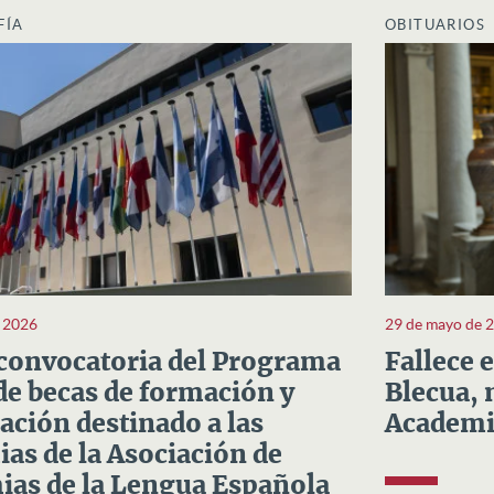
FÍA
OBITUARIOS
e 2026
29 de mayo de 
convocatoria del Programa
Fallece 
e becas de formación y
Blecua, 
ación destinado a las
Academi
as de la Asociación de
as de la Lengua Española