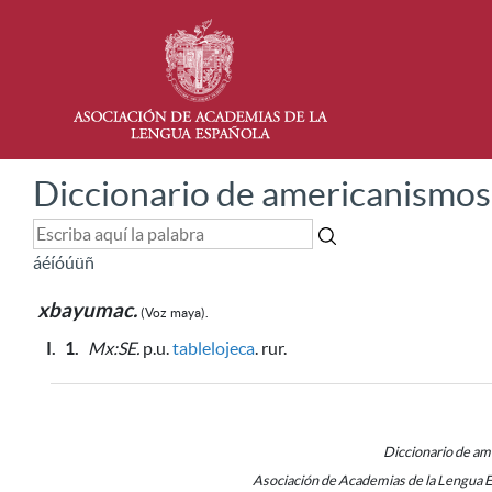
Diccionario de americanismos
á
é
í
ó
ú
ü
ñ
xbayumac.
(Voz
maya).
I.
1.
Mx:SE.
p.u.
tablelojeca
. rur.
Diccionario de a
Asociación de Academias de la Lengua 