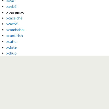
xayá
xaybé
xbayumac
xcacalché
xcaché
xcambahau
xcantirish
xcatic
xchite
xchup