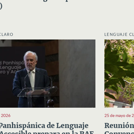
)
CLARO
LENGUAJE C
e 2026
25 de mayo de 
Panhispánica de Lenguaje
Reunión 