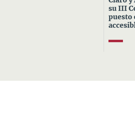
Claro y
su III 
puesto 
accesibl