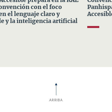
 Accesible prepara en la RAE
Convenci
Convención con el foco
Panhispá
en el lenguaje claro y
Accesibl
e y la inteligencia artificial
ARRIBA