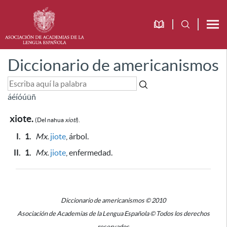
Diccionario de americanismos
á
é
í
ó
ú
ü
ñ
xiote.
(Del nahua
xiotl
).
I.
1.
Mx.
jiote
, árbol.
II.
1.
Mx.
jiote
, enfermedad.
Diccionario de americanismos © 2010
Asociación de Academias de la Lengua Española © Todos los derechos
reservados