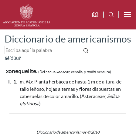
Diccionario de americanismos
á
é
í
ó
ú
ü
ñ
xonequelite.
(Del nahua
xonacac
, cebolla, y
quilitl
, verdura).
I.
1.
m.
Mx.
Planta herbácea de hasta 1 m de altura, de
tallo leñoso, hojas alternas y flores dispuestas en
cabezuelas de color amarillo. (Asteraceae;
Selloa
glutinosa
).
Diccionario de americanismos © 2010