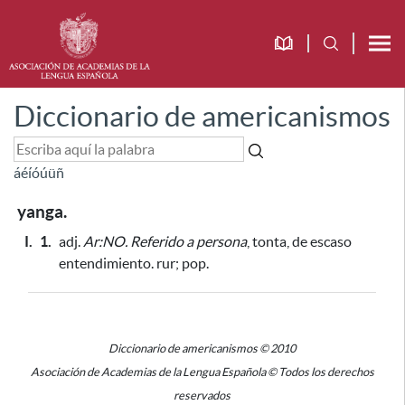
Diccionario de americanismos
á
é
í
ó
ú
ü
ñ
yanga.
I.
1.
adj.
Ar:NO.
Referido a persona
, tonta, de escaso
entendimiento. rur; pop.
Diccionario de americanismos © 2010
Asociación de Academias de la Lengua Española © Todos los derechos
reservados