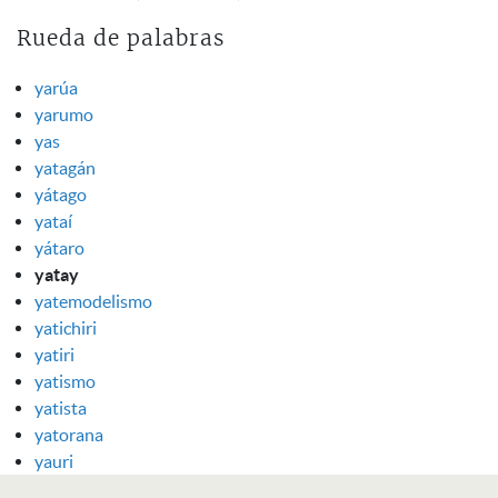
Rueda de palabras
yarúa
yarumo
yas
yatagán
yátago
yataí
yátaro
yatay
yatemodelismo
yatichiri
yatiri
yatismo
yatista
yatorana
yauri