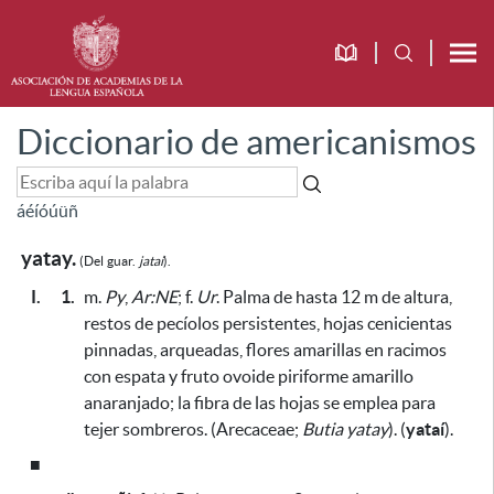
Diccionario de americanismos
á
é
í
ó
ú
ü
ñ
yatay.
(Del
guar.
jataí
).
I.
1.
m.
Py
,
Ar:NE
;
f.
Ur
. Palma de hasta 12 m de altura,
restos de pecíolos persistentes, hojas cenicientas
pinnadas, arqueadas, flores amarillas en racimos
con espata y fruto ovoide piriforme amarillo
anaranjado
; la fibra de las hojas se emplea para
tejer sombreros
. (Arecaceae;
Butia yatay
). (
yataí
).
■