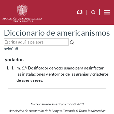
Diccionario de americanismos
á
é
í
ó
ú
ü
ñ
yodador.
I.
1.
m.
Ch.
Dosificador de yodo
usado para desinfectar
las instalaciones y entornos de las granjas y criaderos
de aves y reses
.
Diccionario de americanismos © 2010
Asociación de Academias de la Lengua Española © Todos los derechos