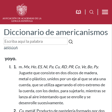
Diccionario de americanismos
á
é
í
ó
ú
ü
ñ
yoyo.
I.
1.
m.
Mx
,
Ho
,
ES
,
Ni
,
Pa
,
Cu
,
RD
,
PR
,
Co
,
Ve
,
Bo
,
Py.
Juguete que consiste en dos discos de madera,
metal o plástico, unidos por un eje al que se ata una
cuerda,
que se utiliza agarrando el otro extremo de
la cuerda,
con los dedos, para sujetarlo, mientras se
lanza al aire intentando que se enrolle y se
desenrolle sucesivamente
.
2.
Cu.
metáf. Producto de pastelería formado por dos