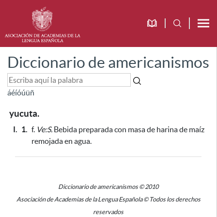
Diccionario de americanismos
á
é
í
ó
ú
ü
ñ
yucuta.
I.
1.
f.
Ve:S.
Bebida preparada con masa de harina de maíz
remojada en agua.
Diccionario de americanismos © 2010
Asociación de Academias de la Lengua Española © Todos los derechos
reservados