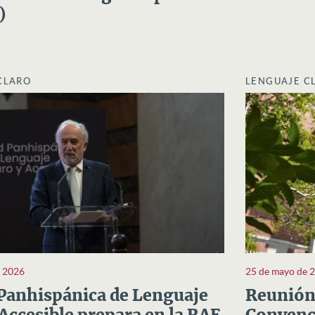
)
CLARO
LENGUAJE C
e 2026
25 de mayo de 
Panhispánica de Lenguaje
Reunión 