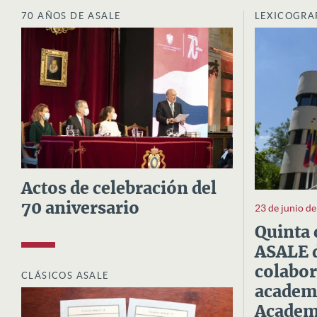
70 AÑOS DE ASALE
LEXICOGRA
Actos de celebración del
70 aniversario
23 de junio d
Quinta 
ASALE d
colabor
CLÁSICOS ASALE
academi
Academi