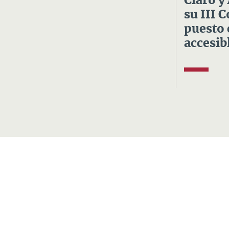
Claro y
su III 
puesto 
accesibl