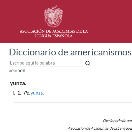
Diccionario de americanismos
á
é
í
ó
ú
ü
ñ
yunza.
I.
1.
Pe.
yunsa
.
Diccionario de a
Asociación de Academias de la Lengua 