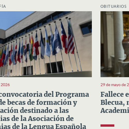
FÍA
OBITUARIOS
e 2026
29 de mayo de 
convocatoria del Programa
Fallece 
e becas de formación y
Blecua, 
ación destinado a las
Academi
as de la Asociación de
as de la Lengua Española