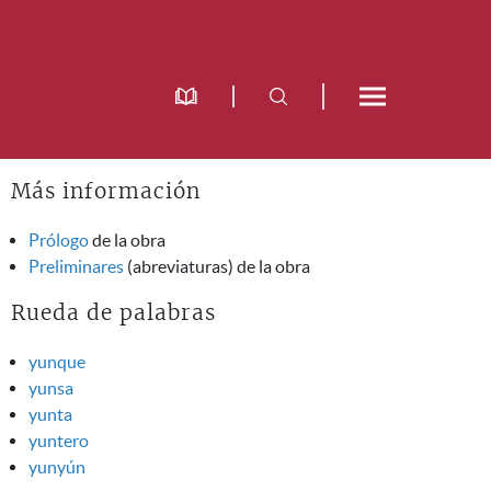
Más información
Prólogo
de la obra
Preliminares
(abreviaturas) de la obra
Rueda de palabras
yunque
yunsa
yunta
yuntero
yunyún