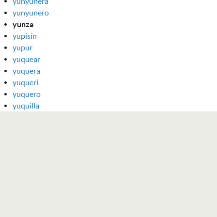
yunyunera
yunyunero
yunza
yupisín
yupur
yuquear
yuquera
yuquerí
yuquero
yuquilla