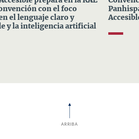
 Accesible prepara en la RAE
Convenci
Convención con el foco
Panhispá
en el lenguaje claro y
Accesibl
e y la inteligencia artificial
ARRIBA