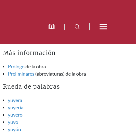
Más información
Prólogo
de la obra
Preliminares
(abreviaturas) de la obra
Rueda de palabras
yuyera
yuyería
yuyero
yuyo
yuyón