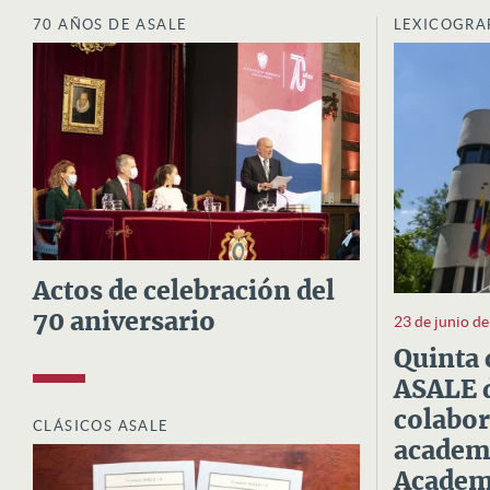
70 AÑOS DE ASALE
LEXICOGRA
Actos de celebración del
70 aniversario
23 de junio d
Quinta 
ASALE d
colabor
CLÁSICOS ASALE
academi
Academi