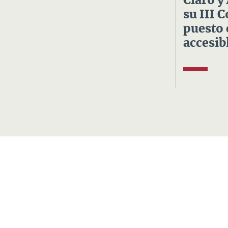
Claro y
su III 
puesto 
accesibl