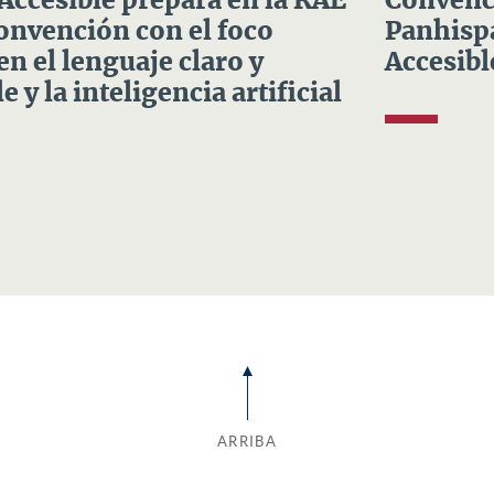
 Accesible prepara en la RAE
Convenci
Convención con el foco
Panhispá
en el lenguaje claro y
Accesibl
e y la inteligencia artificial
ARRIBA