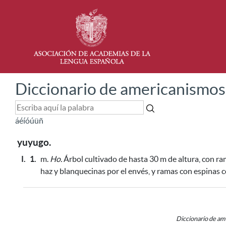
Diccionario de americanismos
á
é
í
ó
ú
ü
ñ
yuyugo.
I.
1.
m.
Ho.
Árbol cultivado de hasta 30 m de altura, con r
haz y blanquecinas por el envés, y ramas con espinas 
Diccionario de a