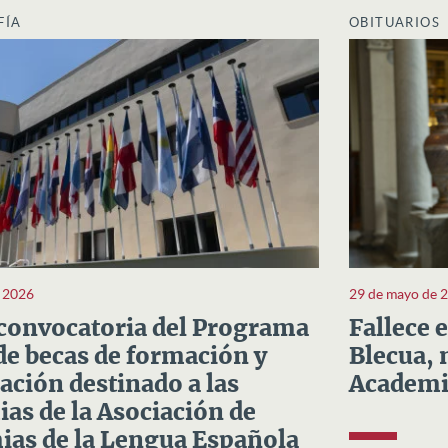
FÍA
OBITUARIOS
e 2026
29 de mayo de 
convocatoria del Programa
Fallece 
e becas de formación y
Blecua, 
ación destinado a las
Academi
as de la Asociación de
as de la Lengua Española