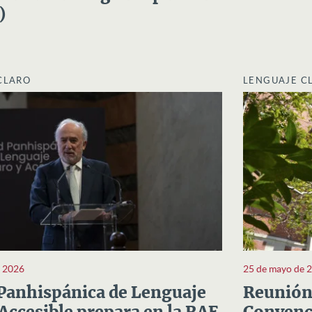
)
CLARO
LENGUAJE C
e 2026
25 de mayo de 
Panhispánica de Lenguaje
Reunión 